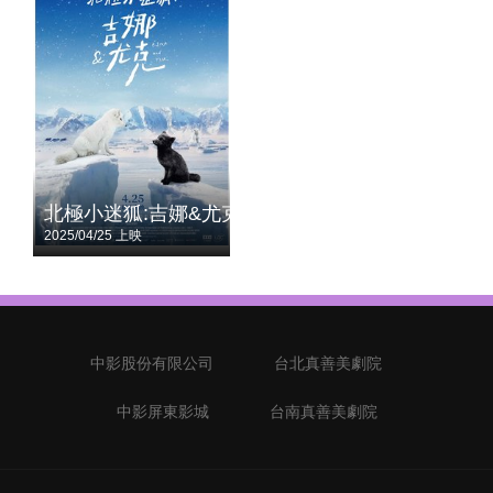
北極小迷狐:吉娜&尤克
2025/04/25 上映
中影股份有限公司
台北真善美劇院
中影屏東影城
台南真善美劇院